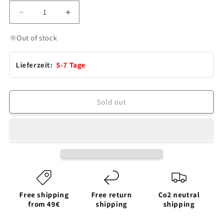
Decrease
Increase
quantity
quantity
for
for
Out of stock
OMNIA
OMNIA
Backform
Backform
Lieferzeit:
5-7 Tage
mit
mit
Anti-
Anti-
haft
haft
Beschichtung
Beschichtung
Sold out
Ø
Ø
25
25
cm
cm
PTFE
PTFE
frei
frei
Free shipping
Free return
Co2 neutral
from 49€
shipping
shipping